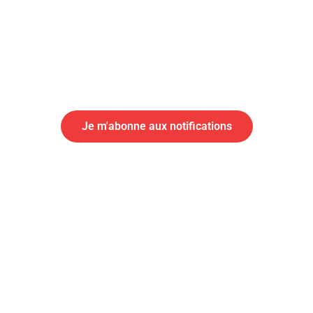
rmation importante, abonnez-vous aux notificati
nnement aux alertes
Je m'abonne aux notifications